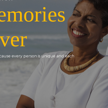
emories
ver
ecause every person is unique and each