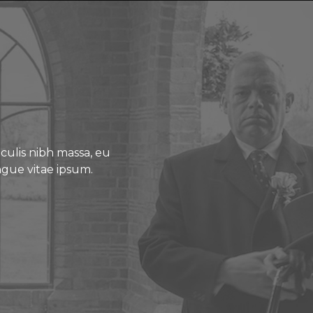
culis nibh massa, eu
ongue vitae ipsum.