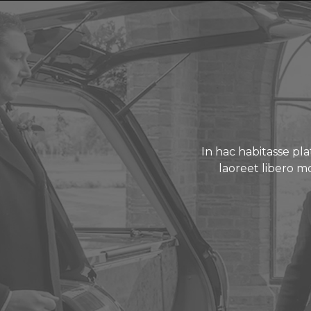
In hac habitasse pl
laoreet libero mo